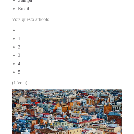
Stampa
Email
Vota questo articolo
1
2
3
4
5
(1 Vota)