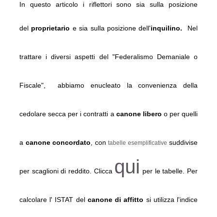
In questo articolo i riflettori sono
sia sulla posizione
del
proprietario
e sia sulla posizione dell'
inquilino.
Nel
trattare i diversi aspetti del "Federalismo Demaniale o
Fiscale",
abbiamo enucleato la convenienza della
cedolare secca per i contratti a
canone libero
o per quelli
a
canone concordato
, con
suddivise
tabelle esemplificative
qui
per scaglioni di reddito. Clicca
per le tabelle.
Per
calcolare l' ISTAT del
canone di affitto
si utilizza l'indice