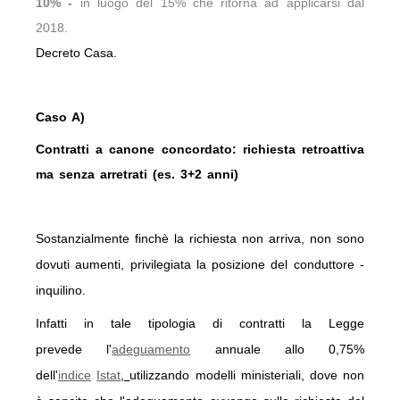
10% -
in luogo del 15% che ritorna ad applicarsi dal
2018.
Decreto Casa.
Caso A)
Contratti a canone concordato: richiesta retroattiva
ma senza arretrati (es. 3+2 anni)
Sostanzialmente finchè la richiesta non arriva, non sono
dovuti aumenti, privilegiata la posizione del conduttore -
inquilino.
Infatti in tale tipologia di contratti la Legge
prevede
l'
adeguamento
annuale allo 0,75%
dell'
indice
Istat
,
utilizzando modelli ministeriali, dove non