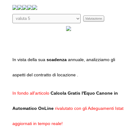
Valutazione
attuale:
5
/
5
Valuta
In vista della sua
scadenza
annuale, analizziamo gli
aspetti del contratto di locazione
.
In fondo all'articolo
Calcola Gratis l'Equo Canone in
Automatico OnLine
rivalutato con gli Adeguamenti Istat
aggiornati in tempo reale!