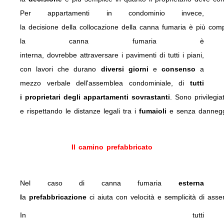
Per appartamenti in condominio invece,
la decisione della collocazione della canna fumaria è più co
la canna fumaria è
interna, dovrebbe attraversare i pavimenti di tutti i piani,
con lavori che durano
diversi
giorni
e
consenso
a
mezzo verbale dell'assemblea condominiale, di
tutti
i proprietari degli appartamenti sovrastanti
. Sono privilegia
e rispettando le distanze legali tra i
fumaioli
e senza danneggi
Il camino prefabbricato
Nel caso di
canna
fumaria
esterna
l
a
prefabbricazione
ci
aiuta
con
velocità
e
semplicità
di
asse
In tutti