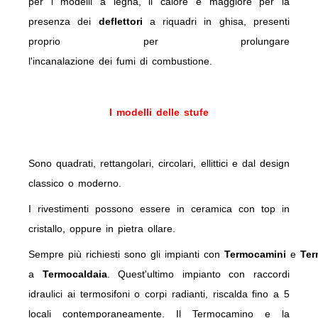
per i modelli a legna, il calore è maggiore per la
presenza dei
deflettori
a riquadri in ghisa, presenti
proprio per prolungare
l'incanalazione dei fumi di combustione.
I modelli delle stufe
Sono quadrati, rettangolari, circolari, ellittici e dal design
classico o moderno.
I rivestimenti possono essere in ceramica con top in
cristallo, oppure in pietra ollare.
Sempre più richiesti sono gli impianti con
Termocamini
e
Ter
a
Termocaldaia
. Quest'ultimo impianto con raccordi
idraulici ai termosifoni o corpi radianti, riscalda fino a 5
locali contemporaneamente. Il Termocamino e la