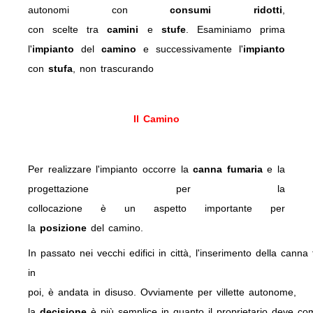
autonomi
con
consumi ridotti
,
con
scelte
tra
camini
e
stufe
. Esaminiamo prima
l'
impianto
del
camino
e successivamente l'
impianto
con
stufa
, non trascurando
Il Camino
Per realizzare l'impianto occorre la
canna fumaria
e la
progettazione per la
collocazione è un aspetto importante per
la
posizione
del camino.
In passato nei vecchi edifici in città, l'inserimento della can
in
poi, è andata in disuso.
Ovviamente per villette autonome,
la
decisione
è più semplice in quanto il proprietario deve com