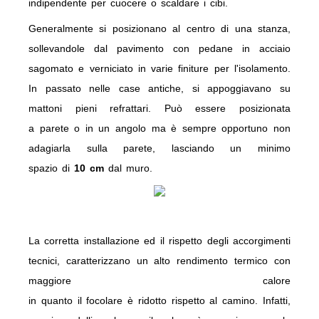
indipendente per cuocere o scaldare i cibi.
Generalmente
si
posizionano al
centro
di
una
stanza,
sollevandole
dal
pavimento con pedane in acciaio
sagomato e verniciato in
varie
finiture per l'isolamento.
In
passato
nelle case antiche,
si
appoggiavano su
mattoni pieni refrattari. Può essere posizionata
a
parete
o in un
angolo
ma
è
sempre
opportuno non
adagiarla sulla
parete
, lasciando un minimo
spazio
di
10 cm
dal
muro.
La corretta installazione ed il rispetto degli accorgimenti
tecnici, caratterizzano un alto rendimento termico con
maggiore calore
in quanto il focolare è ridotto rispetto al camino. Infatti,