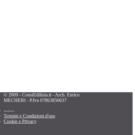
© 2009 - ConsiEdilizia.it - Arch. Enrico
MECHERI - P.Iva 07863850637
-------
Termini e Condizioni d'uso
Cookie e Privacy