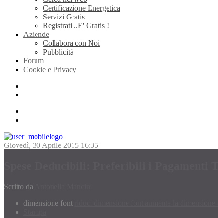
Certificazione Energetica
Servizi Gratis
Registrati...E' Gratis !
Aziende
Collabora con Noi
Pubblicità
Forum
Cookie e Privacy
Giovedì, 30 Aprile 2015 16:35
Spese Deducibili: Preferibili i Pagamenti T
Scritto da
Antonella Mancini
dimensione font
riduci dimensione font
aumenta la dimensione 
Stampa