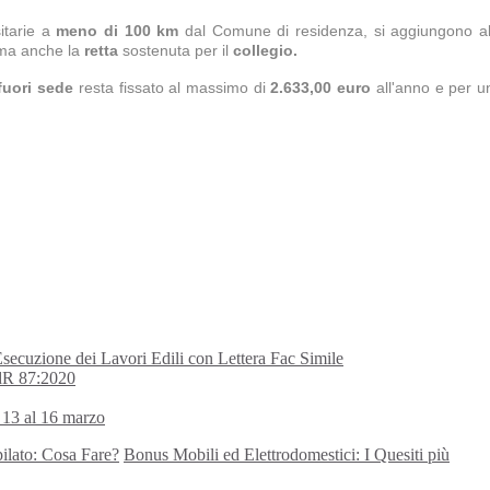
sitarie a
meno di 100 km
dal Comune di residenza, si aggiungono al
a anche la
retta
sostenuta per il
collegio.
fuori sede
resta fissato al massimo di
2.633,00 euro
all'anno e per u
secuzione dei Lavori Edili con Lettera Fac Simile
PdR 87:2020
l 13 al 16 marzo
ilato: Cosa Fare?
Bonus Mobili ed Elettrodomestici: I Quesiti più