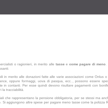
rcialisti o ragionieri, in merito alle
tasse
e
come pagare di meno
.
ssanti.
ili in merito alle donazioni fatte alle varie associazioni come
Onlus o 
 arance, oppure formaggi, uova di pasqua, ecc.., possono essere spe
te in contanti. Per esse quindi devono risultare pagamenti con bonific
 la tracciabilità.
nziali che rappresentano la pensione obbligatoria, per se stessi ma anc
ddito. Si aggiungono altre spese per pagare meno tasse come la polizza 