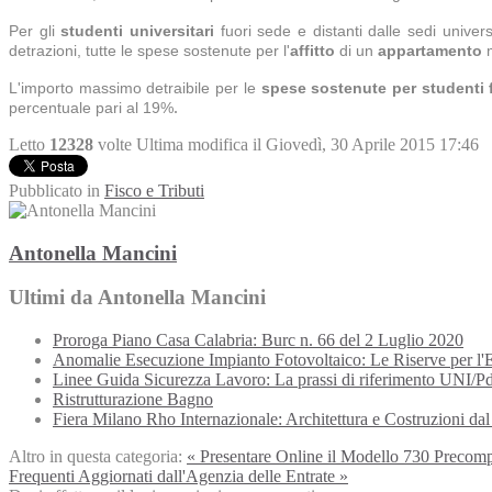
Per gli
studenti universitari
fuori sede e distanti dalle sedi univer
detrazioni, tutte le spese sostenute per l'
affitto
di un
appartamento
m
L'importo massimo detraibile per le
spese sostenute per studenti 
.
percentuale pari al 19%
Letto
12328
volte
Ultima modifica il Giovedì, 30 Aprile 2015 17:46
Pubblicato in
Fisco e Tributi
Antonella Mancini
Ultimi da Antonella Mancini
Proroga Piano Casa Calabria: Burc n. 66 del 2 Luglio 2020
Anomalie Esecuzione Impianto Fotovoltaico: Le Riserve per l'E
Linee Guida Sicurezza Lavoro: La prassi di riferimento UNI/
Ristrutturazione Bagno
Fiera Milano Rho Internazionale: Architettura e Costruzioni da
Altro in questa categoria:
« Presentare Online il Modello 730 Precomp
Frequenti Aggiornati dall'Agenzia delle Entrate »