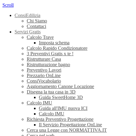
Scroll
ConsiEdilizia
Chi Siamo
Contattaci
Servizi Gratis
Calcolo Trave
Imposta schema
Calcolo Rapido Condizionatore
3 Preventivi Gratis x te !
Ristrutturare Casa
Ristrutturazione bagno
Preventivo Lavori
Prezzario OnLine
ConsiVocabolario
Aggiornamento Canone Locazione
Disegna la tua casa in 3D
Guida SweetHome 3D
Calcolo IMU
Guida all'IMU nuova ICI
Calcolo IMU
Richiesta Preventivo Progettazione
Il Servizio Progettazione OnLine
Cerca una Legge con NORMATTIVA.IT
Cerca nel web