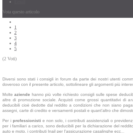
Email
Vota questo articolo
1
2
3
4
5
(2 Voti)
Diversi sono stati i consigli in forum da parte dei nostri utenti comme
doveroso con il presente articolo, sottolineare gli argomenti più intere
Molte
aziende
hanno più volte richiesto consigli sulle spese deducib
altre di promozione social
e. Acquisti come grossi quantitativi di
deducibili cioè dedotte dal reddito a condizioni che non siano paga
assegni, carte di credito e versamenti postali e q
uant'altro che dimostri
Per i
professionisti
e non solo, i contributi assistenziali o previde
per i familiari a carico, sono deducibili per la dichiarazione del re
auto e moto, i contributi Inail per l'assicurazione casalinghe ecc...